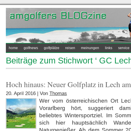
home
golfnews
golfplätze
reisen
meinungen
links
service
Beiträge zum Stichwort ‘ GC Lech
Hoch hinaus: Neuer Golfplatz in Lech am
20. April 2016 | Von
Thomas
Wer vom österreichischen Ort Lec
Vorarlberg hört, suggeriert dam
beliebtes Wintersportziel. Im So
sich hier hauptsächlich Wande
Naturgenießer. Ab dem Sommer 20