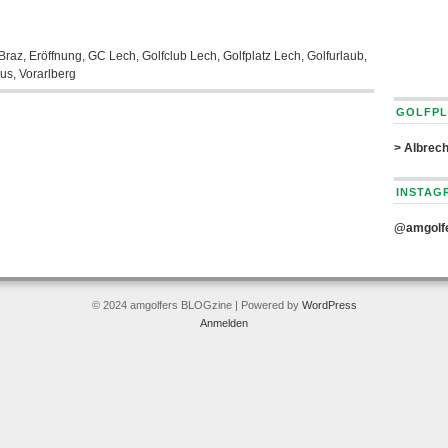
Braz
,
Eröffnung
,
GC Lech
,
Golfclub Lech
,
Golfplatz Lech
,
Golfurlaub
,
mus
,
Vorarlberg
GOLFPL
> Albrech
INSTAG
@amgolf
© 2024 amgolfers BLOGzine | Powered by
WordPress
Anmelden