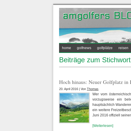
home
golfnews
golfplätze
reisen
Beiträge zum Stichwort 
Hoch hinaus: Neuer Golfplatz in
20. April 2016 | Von
Thomas
Wer vom österreichisch
vorzugsweise ein bel
hauptsächlich Wandere
ein weitere Freizeitbes
Juni 2016 offiziell sei
[Weiterlesen]