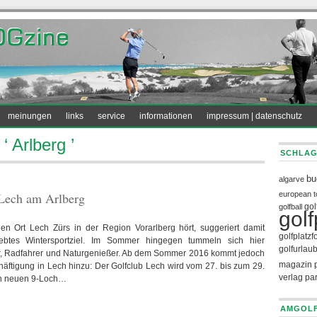
meinungen
links
service
informationen
impressum | datenschutz
‘ Arlberg ’
SCHLAG
bu
algarve
 Lech am Arlberg
european t
gol
golfball
golf
en Ort Lech Zürs in der Region Vorarlberg hört, suggeriert damit
golfplatzf
iebtes Wintersportziel. Im Sommer hingegen tummeln sich hier
golfurlau
r, Radfahrer und Naturgenießer. Ab dem Sommer 2016 kommt jedoch
magazin
chäftigung in Lech hinzu: Der Golfclub Lech wird vom 27. bis zum 29.
verlag pa
nen neuen 9-Loch…
AMGOLF