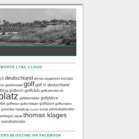
WORTE | TAG CLOUD
deutschland
ch
europa
dörnte
equipment
golf
golf in deutschland
our
gewinnspiel
golfclub
fblog
golfbuch
golfkalender.de
platz
golfplätze
golfplatzbilder
otos
golfsport
golfreise
golfschläger
golfturniere
b
jahreskalender
greenfee
handicap
ironie
humor
thomas klages
portugal
rabatt
r
wandkalender
ERS BLOGZINE ON FACEBOOK