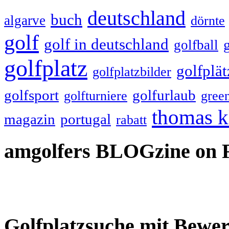
deutschland
buch
algarve
dörnte
golf
golf in deutschland
golfball
golfplatz
golfplät
golfplatzbilder
golfsport
golfurlaub
golfturniere
gree
thomas k
magazin
portugal
rabatt
amgolfers BLOGzine on 
Golfplatzsuche mit Bewe