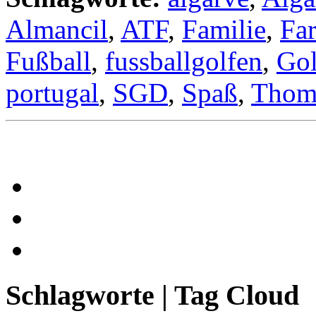
Almancil
,
ATF
,
Familie
,
Fa
Fußball
,
fussballgolfen
,
Gol
portugal
,
SGD
,
Spaß
,
Thom
Schlagworte | Tag Cloud