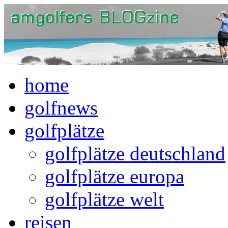
home
golfnews
golfplätze
golfplätze deutschland
golfplätze europa
golfplätze welt
reisen