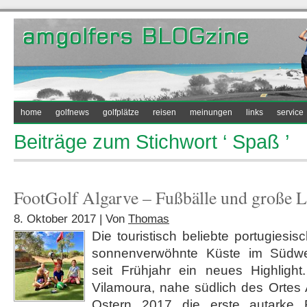
home
golfnews
golfplätze
reisen
meinungen
links
service
Beiträge zum Stichwort ‘ Spaß ’
FootGolf Algarve – Fußbälle und große 
8. Oktober 2017 | Von
Thomas
Die touristisch beliebte portugiesis
sonnenverwöhnte Küste im Südwes
seit Frühjahr ein neues Highligh
Vilamoura, nahe südlich des Ortes 
Ostern 2017 die erste autarke F