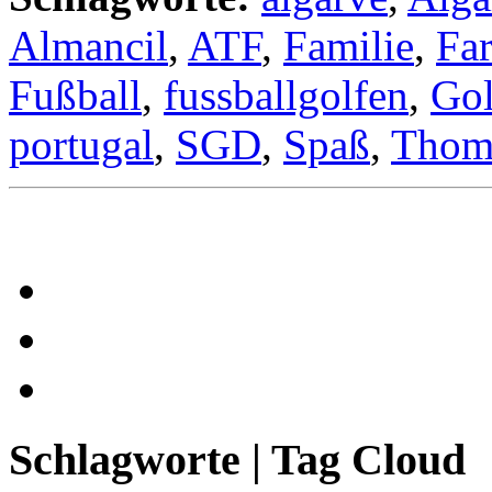
Almancil
,
ATF
,
Familie
,
Fa
Fußball
,
fussballgolfen
,
Gol
portugal
,
SGD
,
Spaß
,
Thom
Schlagworte | Tag Cloud