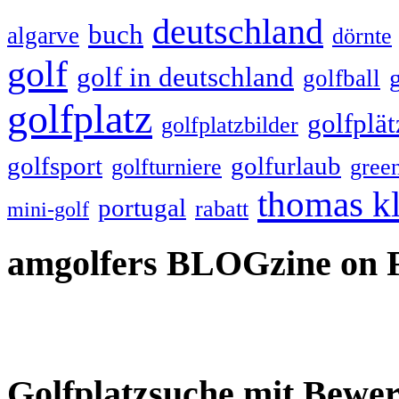
deutschland
buch
algarve
dörnte
golf
golf in deutschland
golfball
golfplatz
golfplät
golfplatzbilder
golfsport
golfurlaub
golfturniere
gree
thomas k
portugal
rabatt
mini-golf
amgolfers BLOGzine on 
Golfplatzsuche mit Bewe