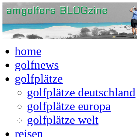
home
golfnews
golfplätze
golfplätze deutschland
golfplätze europa
golfplätze welt
reisen