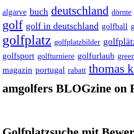
deutschland
buch
algarve
dörnte
golf
golf in deutschland
golfball
golfplatz
golfplät
golfplatzbilder
golfsport
golfurlaub
golfturniere
gree
thomas k
magazin
portugal
rabatt
amgolfers BLOGzine on 
Golfplatzsuche mit Bewe