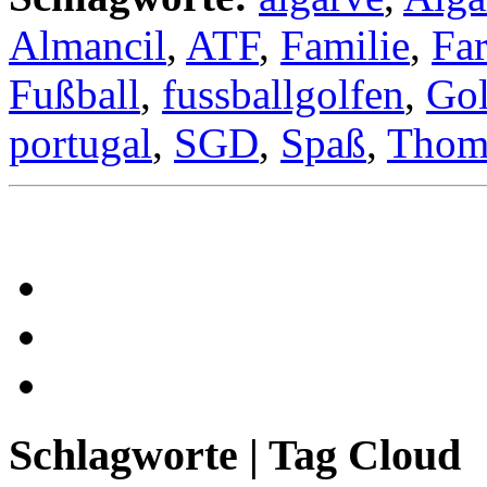
Almancil
,
ATF
,
Familie
,
Fa
Fußball
,
fussballgolfen
,
Gol
portugal
,
SGD
,
Spaß
,
Thom
Schlagworte | Tag Cloud