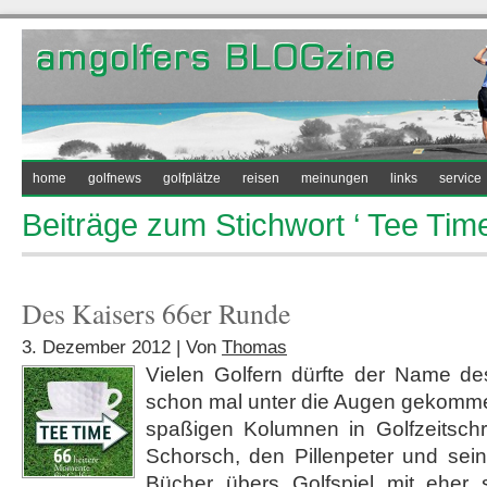
home
golfnews
golfplätze
reisen
meinungen
links
service
Beiträge zum Stichwort ‘ Tee Time
Des Kaisers 66er Runde
3. Dezember 2012 | Von
Thomas
Vielen Golfern dürfte der Name des
schon mal unter die Augen gekommen
spaßigen Kolumnen in Golfzeitschr
Schorsch, den Pillenpeter und sein
Bücher übers Golfspiel mit eher s