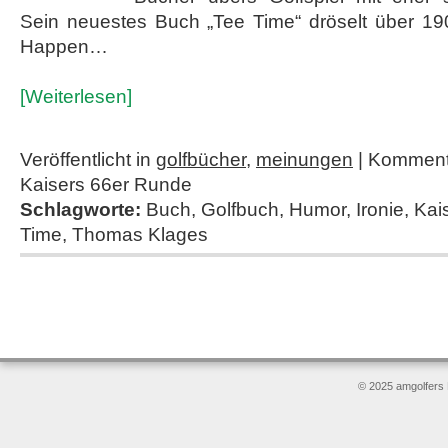
Sein neuestes Buch „Tee Time“ dröselt über 190
Happen…
[Weiterlesen]
Veröffentlicht in
golfbücher
,
meinungen
|
Kommenta
Kaisers 66er Runde
Schlagworte:
Buch
,
Golfbuch
,
Humor
,
Ironie
,
Kai
Time
,
Thomas Klages
© 2025 amgolfers