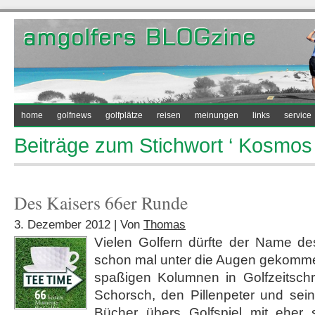
home
golfnews
golfplätze
reisen
meinungen
links
service
Beiträge zum Stichwort ‘ Kosmos 
Des Kaisers 66er Runde
3. Dezember 2012 | Von
Thomas
Vielen Golfern dürfte der Name des
schon mal unter die Augen gekommen
spaßigen Kolumnen in Golfzeitschr
Schorsch, den Pillenpeter und sein
Bücher übers Golfspiel mit eher s