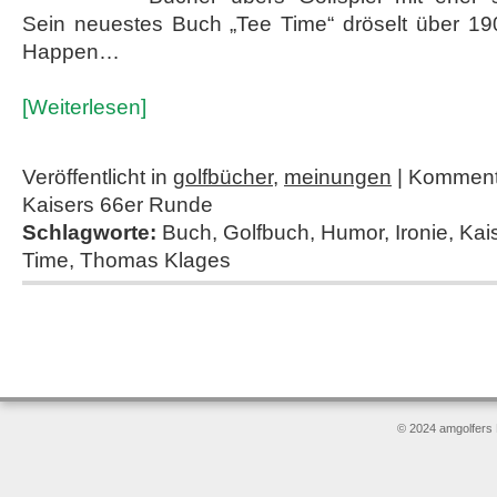
Sein neuestes Buch „Tee Time“ dröselt über 190
Happen…
[Weiterlesen]
Veröffentlicht in
golfbücher
,
meinungen
|
Kommenta
Kaisers 66er Runde
Schlagworte:
Buch
,
Golfbuch
,
Humor
,
Ironie
,
Kai
Time
,
Thomas Klages
© 2024 amgolfers