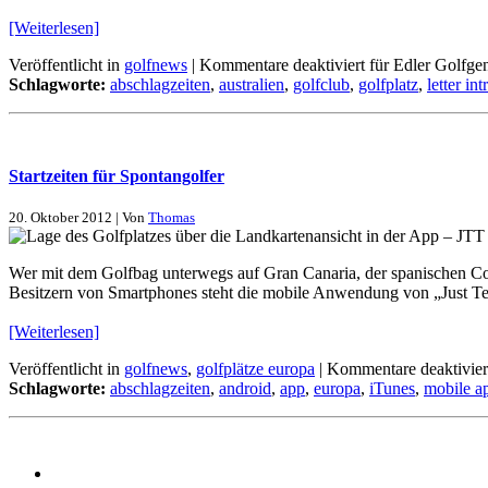
[Weiterlesen]
Veröffentlicht in
golfnews
|
Kommentare deaktiviert
für Edler Golfge
Schlagworte:
abschlagzeiten
,
australien
,
golfclub
,
golfplatz
,
letter in
Startzeiten für Spontangolfer
20. Oktober 2012 | Von
Thomas
Wer mit dem Golfbag unterwegs auf Gran Canaria, der spanischen Costa
Besitzern von Smartphones steht die mobile Anwendung von „Just T
[Weiterlesen]
Veröffentlicht in
golfnews
,
golfplätze europa
|
Kommentare deaktivier
Schlagworte:
abschlagzeiten
,
android
,
app
,
europa
,
iTunes
,
mobile a