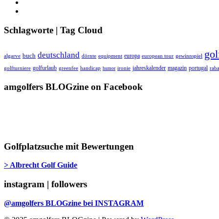
Schlagworte | Tag Cloud
gol
deutschland
buch
europa
algarve
equipment
european tour
dörnte
gewinnspiel
golfurlaub
jahreskalender
magazin
portugal
golfturniere
greenfee
handicap
humor
ironie
raba
amgolfers BLOGzine on Facebook
Golfplatzsuche mit Bewertungen
> Albrecht Golf Guide
instagram | followers
@amgolfers BLOGzine bei INSTAGRAM