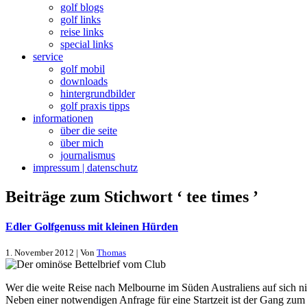
golf blogs
golf links
reise links
special links
service
golf mobil
downloads
hintergrundbilder
golf praxis tipps
informationen
über die seite
über mich
journalismus
impressum | datenschutz
Beiträge zum Stichwort ‘ tee times ’
Edler Golfgenuss mit kleinen Hürden
1. November 2012 | Von
Thomas
Wer die weite Reise nach Melbourne im Süden Australiens auf sich n
Neben einer notwendigen Anfrage für eine Startzeit ist der Gang zu