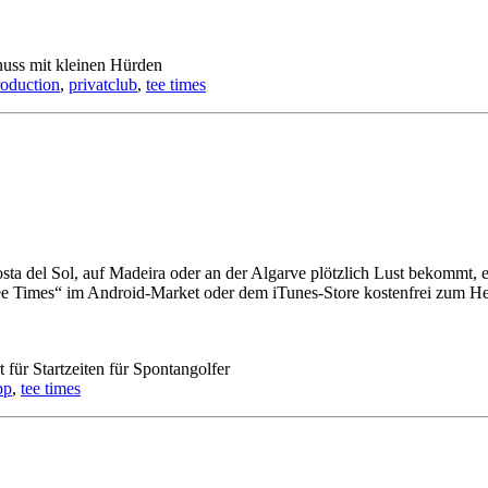
nuss mit kleinen Hürden
troduction
,
privatclub
,
tee times
 del Sol, auf Madeira oder an der Algarve plötzlich Lust bekommt, ein
ee Times“ im Android-Market oder dem iTunes-Store kostenfrei zum 
t
für Startzeiten für Spontangolfer
pp
,
tee times