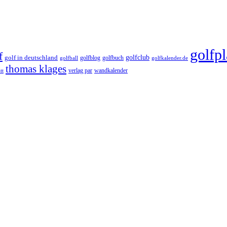
golfpl
f
golfclub
golf in deutschland
golfblog
golfbuch
golfball
golfkalender.de
thomas klages
verlag par
wandkalender
tt