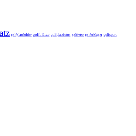
atz
golfplätze
golfplatzfotos
golfsport
golfreise
golfplatzbilder
golfschläger