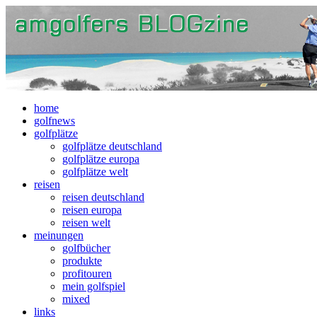
home
golfnews
golfplätze
golfplätze deutschland
golfplätze europa
golfplätze welt
reisen
reisen deutschland
reisen europa
reisen welt
meinungen
golfbücher
produkte
profitouren
mein golfspiel
mixed
links