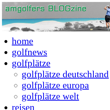
home
golfnews
golfplätze
golfplätze deutschland
golfplätze europa
golfplätze welt
reisen