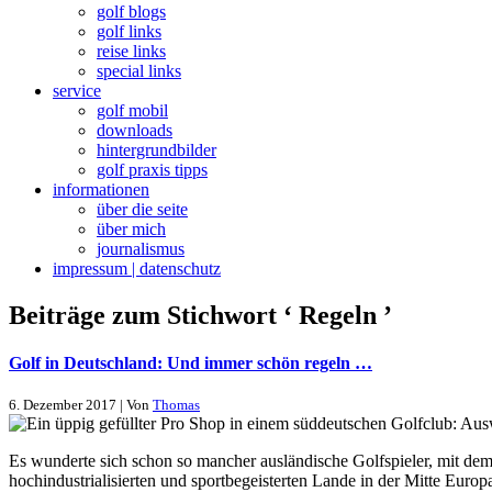
golf blogs
golf links
reise links
special links
service
golf mobil
downloads
hintergrundbilder
golf praxis tipps
informationen
über die seite
über mich
journalismus
impressum | datenschutz
Beiträge zum Stichwort ‘ Regeln ’
Golf in Deutschland: Und immer schön regeln …
6. Dezember 2017 | Von
Thomas
Es wunderte sich schon so mancher ausländische Golfspieler, mit dem
hochindustrialisierten und sportbegeisterten Lande in der Mitte Euro