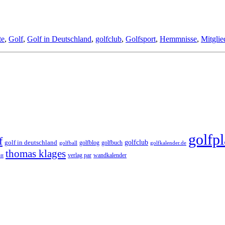
te
,
Golf
,
Golf in Deutschland
,
golfclub
,
Golfsport
,
Hemmnisse
,
Mitglie
golfpl
f
golfclub
golf in deutschland
golfblog
golfbuch
golfball
golfkalender.de
thomas klages
verlag par
wandkalender
tt