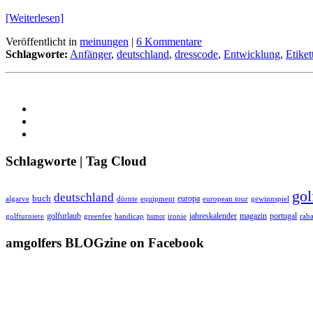
[Weiterlesen]
Veröffentlicht in
meinungen
|
6 Kommentare
Schlagworte:
Anfänger
,
deutschland
,
dresscode
,
Entwicklung
,
Etiket
Schlagworte | Tag Cloud
gol
deutschland
buch
europa
algarve
equipment
european tour
dörnte
gewinnspiel
golfurlaub
jahreskalender
magazin
portugal
golfturniere
greenfee
handicap
humor
ironie
raba
amgolfers BLOGzine on Facebook