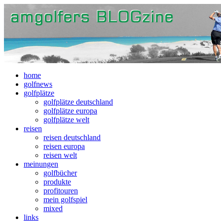
home
golfnews
golfplätze
golfplätze deutschland
golfplätze europa
golfplätze welt
reisen
reisen deutschland
reisen europa
reisen welt
meinungen
golfbücher
produkte
profitouren
mein golfspiel
mixed
links