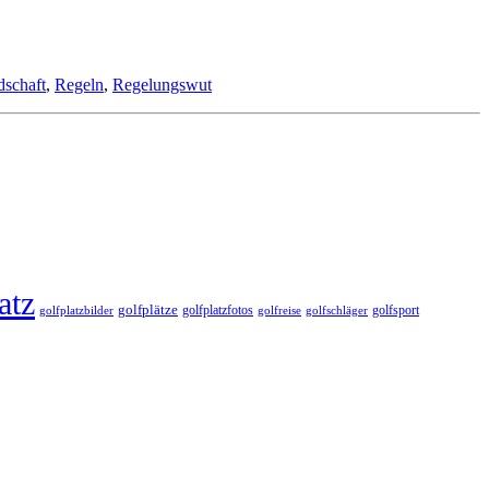
dschaft
,
Regeln
,
Regelungswut
atz
golfplätze
golfplatzfotos
golfsport
golfreise
golfplatzbilder
golfschläger