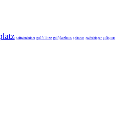
platz
golfplätze
golfplatzfotos
golfsport
golfreise
golfplatzbilder
golfschläger