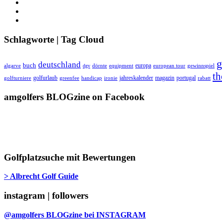
Schlagworte | Tag Cloud
g
deutschland
buch
europa
algarve
equipment
european tour
dgv
dörnte
gewinnspiel
th
golfurlaub
jahreskalender
magazin
portugal
golfturniere
greenfee
handicap
ironie
rabatt
amgolfers BLOGzine on Facebook
Golfplatzsuche mit Bewertungen
> Albrecht Golf Guide
instagram | followers
@amgolfers BLOGzine bei INSTAGRAM