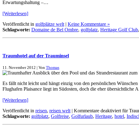
Erwartungshaltung –…
[Weiterlesen]
Veröffentlicht in
golfplätze welt
|
Keine Kommentare »
Schlagworte:
Domaine de Bel Ombre
,
golfplatz
,
Heritage Golf Club
Traumhotel auf der Trauminsel
11. November 2012 | Von
Thomas
Es fällt nicht leicht und hängt einzig von den persönlichen Wünschen
Flughafen Plaisance liegt im Südosten, doch die eher übersichtliche
[Weiterlesen]
Veröffentlicht in
reisen
,
reisen welt
|
Kommentare deaktiviert
für Trau
Schlagworte:
golfplatz
,
Golfreise
,
Golfurlaub
,
Heritage
,
hotel
,
Indis