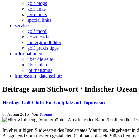
golf blogs
golf links
reise links
special links
service
golf mobil
downloads
hintergrundbilder
golf praxis tipps
informationen
über die seite
über mich
journalismus
impressum | datenschutz
Beiträge zum Stichwort ‘ Indischer Ozean 
Heritage Golf Club: Ein Golfplatz auf Topniveau
8. Februar 2015 | Von
Thomas
Im eher ruhigen Südwesten des Inselstaates Mauritius, eingebettet in
Ausgehend vom modern gestalteten Clubhaus, das ein Stückchen maur