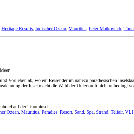
,
Heritage Resorts
,
Indischer Ozean
,
Mauritius
,
Peter Matkovitch
,
Thom
 und Vorlieben ab, wo ein Reisender im nahezu paradiesischen Inselstaa
 Ausdehnung der Insel macht die Wahl der Unterkunft nicht unbedingt 
mhotel auf der Trauminsel
cher Ozean
,
Mauritius
,
Paradies
,
Resort
,
Sand
,
Spa
,
Strand
,
Telfair
,
VL