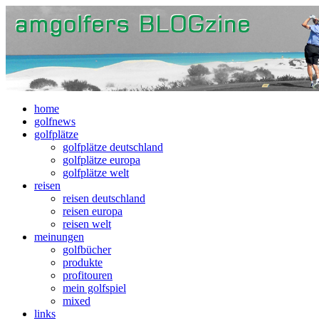
home
golfnews
golfplätze
golfplätze deutschland
golfplätze europa
golfplätze welt
reisen
reisen deutschland
reisen europa
reisen welt
meinungen
golfbücher
produkte
profitouren
mein golfspiel
mixed
links