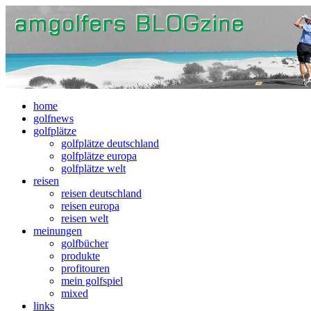
home
golfnews
golfplätze
golfplätze deutschland
golfplätze europa
golfplätze welt
reisen
reisen deutschland
reisen europa
reisen welt
meinungen
golfbücher
produkte
profitouren
mein golfspiel
mixed
links