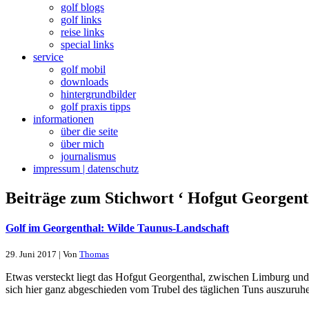
golf blogs
golf links
reise links
special links
service
golf mobil
downloads
hintergrundbilder
golf praxis tipps
informationen
über die seite
über mich
journalismus
impressum | datenschutz
Beiträge zum Stichwort ‘ Hofgut Georgent
Golf im Georgenthal: Wilde Taunus-Landschaft
29. Juni 2017 | Von
Thomas
Etwas versteckt liegt das Hofgut Georgenthal, zwischen Limburg und
sich hier ganz abgeschieden vom Trubel des täglichen Tuns auszuruhe