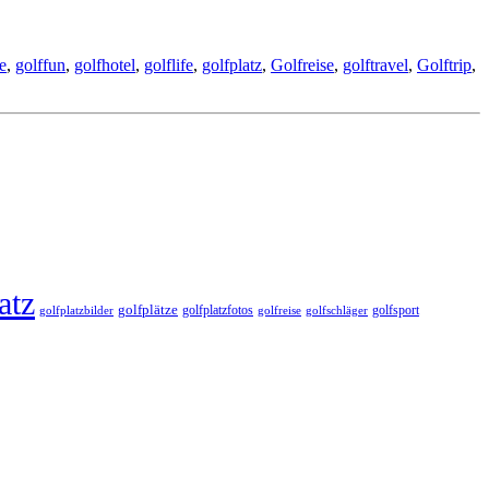
e
,
golffun
,
golfhotel
,
golflife
,
golfplatz
,
Golfreise
,
golftravel
,
Golftrip
,
atz
golfplätze
golfplatzfotos
golfsport
golfreise
golfplatzbilder
golfschläger