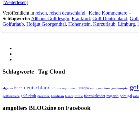
[Weiterlesen]
Veröffentlicht in
reisen
,
reisen deutschland
|
Keine Kommentare »
Schlagworte:
Althaus Golfdesign
,
Frankfurt
,
Golf Deutschland
,
Golf
Golfurlaub
,
Hofgut Georgenthal
,
Hohenstein
,
Kurzurlaub
,
Limburg
,
Schlagworte | Tag Cloud
gol
deutschland
buch
europa
algarve
equipment
european tour
dörnte
gewinnspiel
golfurlaub
jahreskalender
magazin
portugal
golfturniere
greenfee
handicap
humor
ironie
raba
amgolfers BLOGzine on Facebook