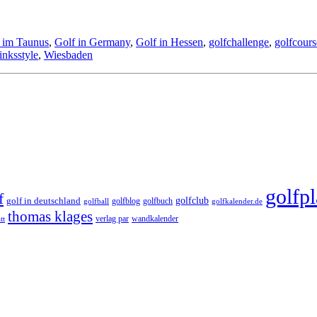
 im Taunus
,
Golf in Germany
,
Golf in Hessen
,
golfchallenge
,
golfcours
linksstyle
,
Wiesbaden
golfpl
f
golfclub
golf in deutschland
golfblog
golfbuch
golfball
golfkalender.de
thomas klages
verlag par
wandkalender
tt