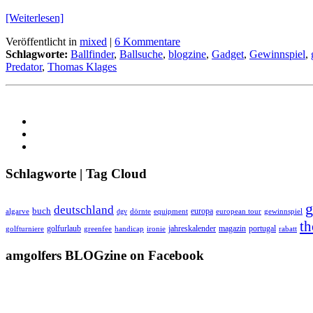
[Weiterlesen]
Veröffentlicht in
mixed
|
6 Kommentare
Schlagworte:
Ballfinder
,
Ballsuche
,
blogzine
,
Gadget
,
Gewinnspiel
,
Predator
,
Thomas Klages
Schlagworte | Tag Cloud
g
deutschland
buch
europa
algarve
equipment
european tour
dgv
dörnte
gewinnspiel
th
golfurlaub
jahreskalender
magazin
portugal
golfturniere
greenfee
handicap
ironie
rabatt
amgolfers BLOGzine on Facebook