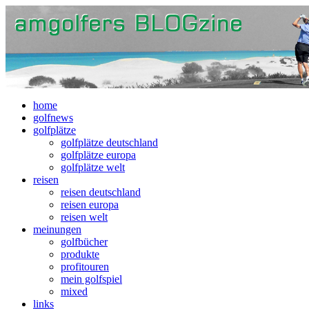
home
golfnews
golfplätze
golfplätze deutschland
golfplätze europa
golfplätze welt
reisen
reisen deutschland
reisen europa
reisen welt
meinungen
golfbücher
produkte
profitouren
mein golfspiel
mixed
links