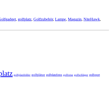
Golfgadget
,
golfplatz
,
Golfzubehör
,
Lampe
,
Magazin
,
NiteHawk
,
platz
golfplätze
golfplatzfotos
golfsport
golfreise
golfplatzbilder
golfschläger