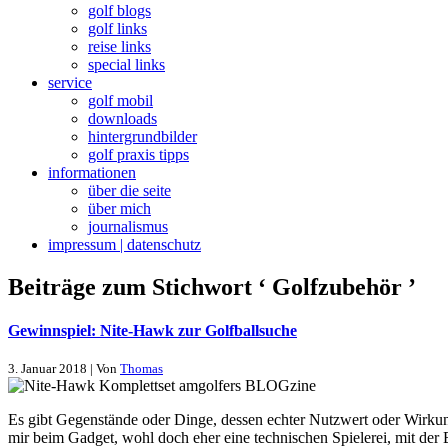
golf blogs
golf links
reise links
special links
service
golf mobil
downloads
hintergrundbilder
golf praxis tipps
informationen
über die seite
über mich
journalismus
impressum | datenschutz
Beiträge zum Stichwort ‘ Golfzubehör ’
Gewinnspiel: Nite-Hawk zur Golfballsuche
3. Januar 2018 | Von
Thomas
Es gibt Gegenstände oder Dinge, dessen echter Nutzwert oder Wirku
mir beim Gadget, wohl doch eher eine technischen Spielerei, mit de