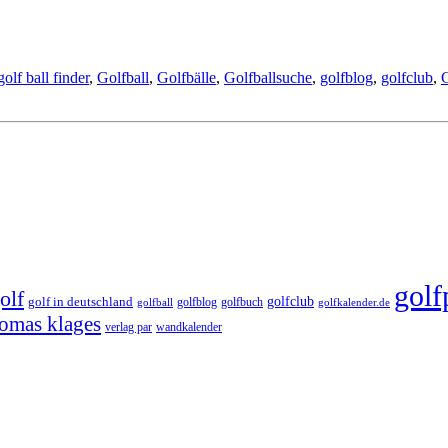
golf ball finder
,
Golfball
,
Golfbälle
,
Golfballsuche
,
golfblog
,
golfclub
,
golf
olf
golfclub
golf in deutschland
golfblog
golfbuch
golfball
golfkalender.de
omas klages
verlag par
wandkalender