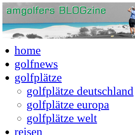
home
golfnews
golfplätze
golfplätze deutschland
golfplätze europa
golfplätze welt
reisen