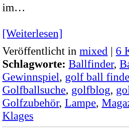
im…
[Weiterlesen]
Veröffentlicht in
mixed
|
6 
Schlagworte:
Ballfinder
,
B
Gewinnspiel
,
golf ball finde
Golfballsuche
,
golfblog
,
go
Golfzubehör
,
Lampe
,
Maga
Klages