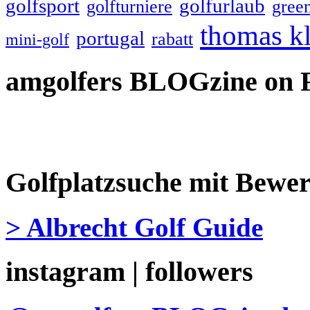
golfsport
golfurlaub
golfturniere
gree
thomas k
portugal
rabatt
mini-golf
amgolfers BLOGzine on 
Golfplatzsuche mit Bewe
> Albrecht Golf Guide
instagram | followers