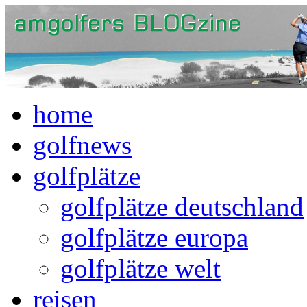
home
golfnews
golfplätze
golfplätze deutschland
golfplätze europa
golfplätze welt
reisen