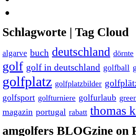
Schlagworte | Tag Cloud
deutschland
buch
algarve
dörnte
golf
golf in deutschland
golfball
golfplatz
golfplät
golfplatzbilder
golfsport
golfurlaub
golfturniere
gree
thomas k
magazin
portugal
rabatt
amgolfers BLOGzine on 