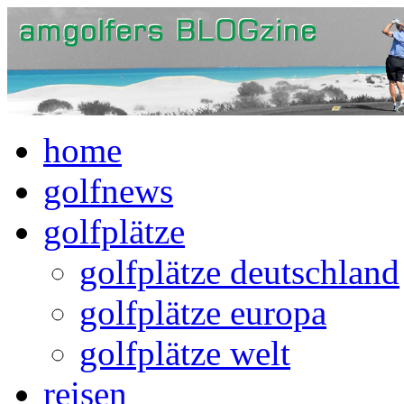
home
golfnews
golfplätze
golfplätze deutschland
golfplätze europa
golfplätze welt
reisen