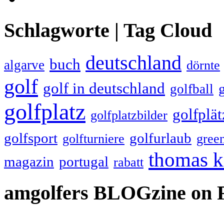
Schlagworte | Tag Cloud
deutschland
buch
algarve
dörnte
golf
golf in deutschland
golfball
golfplatz
golfplät
golfplatzbilder
golfsport
golfurlaub
golfturniere
gree
thomas k
magazin
portugal
rabatt
amgolfers BLOGzine on 