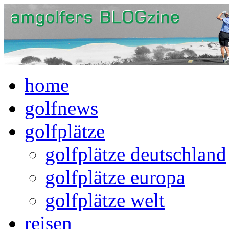
home
golfnews
golfplätze
golfplätze deutschland
golfplätze europa
golfplätze welt
reisen