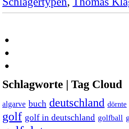
Schlägertypen
,
Thomas Kla
Schlagworte | Tag Cloud
deutschland
buch
algarve
dörnte
golf
golf in deutschland
golfball