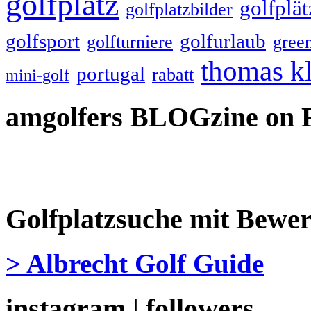
golfplatz
golfplät
golfplatzbilder
golfsport
golfurlaub
golfturniere
gree
thomas k
portugal
rabatt
mini-golf
amgolfers BLOGzine on 
Golfplatzsuche mit Bewe
> Albrecht Golf Guide
instagram | followers