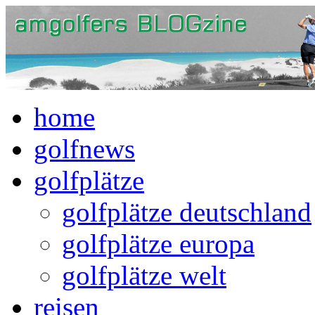
home
golfnews
golfplätze
golfplätze deutschland
golfplätze europa
golfplätze welt
reisen