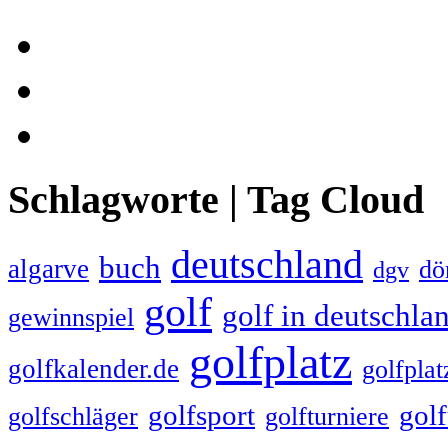
Schlagworte | Tag Cloud
deutschland
buch
algarve
dö
dgv
golf
golf in deutschla
gewinnspiel
golfplatz
golfkalender.de
golfplat
golfsport
gol
golfschläger
golfturniere