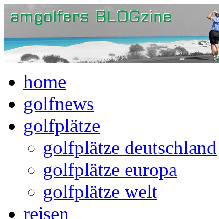
home
golfnews
golfplätze
golfplätze deutschland
golfplätze europa
golfplätze welt
reisen