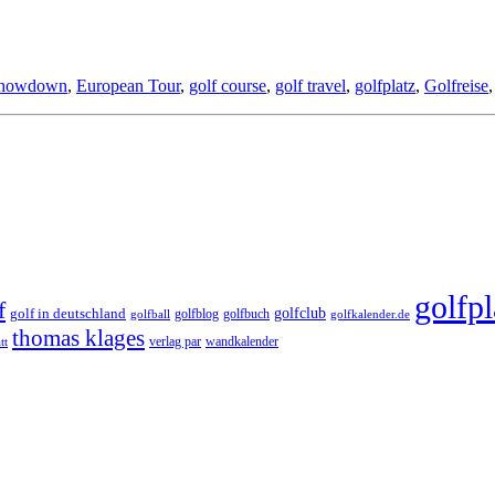
Showdown
,
European Tour
,
golf course
,
golf travel
,
golfplatz
,
Golfreise
golfpl
f
golfclub
golf in deutschland
golfblog
golfbuch
golfball
golfkalender.de
thomas klages
verlag par
wandkalender
tt