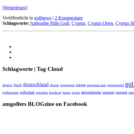
[Weiterlesen]
Veröffentlicht in
golfnews
|
2 Kommentare
Schlagworte:
Aphrodite Hills Golf
,
Cyprus
,
Cyprus Open
,
Cyprus 
Schlagworte | Tag Cloud
gol
deutschland
buch
europa
algarve
equipment
european tour
dörnte
gewinnspiel
golfurlaub
jahreskalender
magazin
portugal
golfturniere
greenfee
handicap
humor
ironie
raba
amgolfers BLOGzine on Facebook