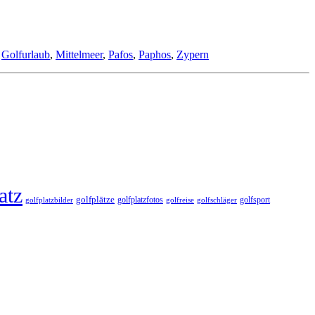
,
Golfurlaub
,
Mittelmeer
,
Pafos
,
Paphos
,
Zypern
atz
golfplätze
golfplatzfotos
golfsport
golfreise
golfplatzbilder
golfschläger