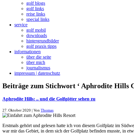
golf blogs
golf links
reise links
special links
service
golf mobil
downloads
hintergrundbilder
golf praxis tipps
informationen
über die seite
über mich
journalismus
impressum | datenschutz
Beiträge zum Stichwort ‘ Aphrodite Hills G
Aphrodite Hills: .. und die Golfgötter sehen zu
27. Oktober 2020 | Von
Thomas
Erstmals gehört und gelesen hatte ich von diesem Golfplatz im Südw
war mir das Gebiet, in dem sich der Golfplatz befinden musste, in et