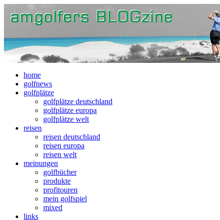
home
golfnews
golfplätze
golfplätze deutschland
golfplätze europa
golfplätze welt
reisen
reisen deutschland
reisen europa
reisen welt
meinungen
golfbücher
produkte
profitouren
mein golfspiel
mixed
links