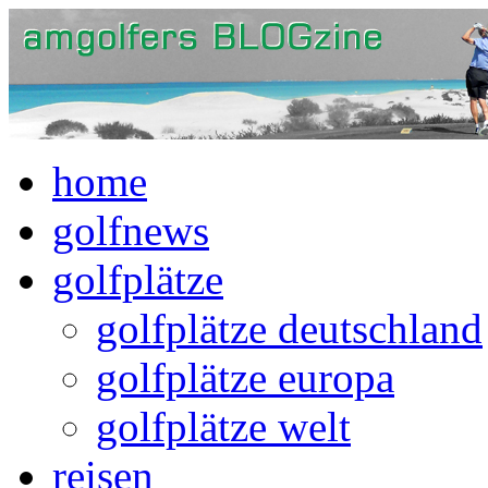
home
golfnews
golfplätze
golfplätze deutschland
golfplätze europa
golfplätze welt
reisen