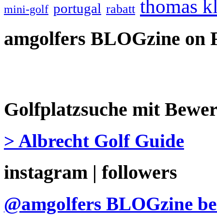
thomas k
portugal
rabatt
mini-golf
amgolfers BLOGzine on 
Golfplatzsuche mit Bewe
> Albrecht Golf Guide
instagram | followers
@amgolfers BLOGzine 