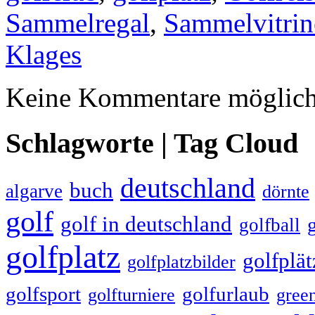
Sammelregal
,
Sammelvitrin
Klages
Keine Kommentare möglich
Schlagworte | Tag Cloud
deutschland
buch
algarve
dörnte
golf
golf in deutschland
golfball
golfplatz
golfplät
golfplatzbilder
golfsport
golfurlaub
golfturniere
gree