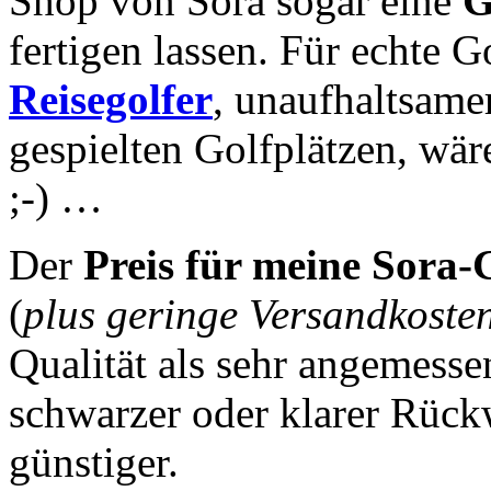
Shop von Sora sogar eine
G
fertigen lassen. Für echte 
Reisegolfer
, unaufhaltsame
gespielten Golfplätzen, wär
;-) …
Der
Preis für meine Sora-G
(
plus geringe Versandkoste
Qualität als sehr angemesse
schwarzer oder klarer Rück
günstiger.