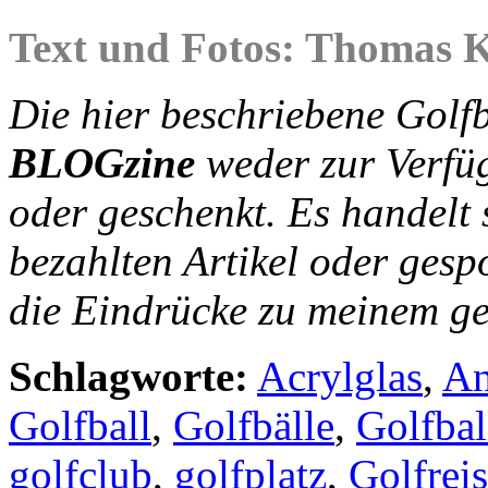
Text und Fotos: Thomas K
Die hier beschriebene Golf
BLOGzine
weder zur Verfüg
oder geschenkt. Es handelt 
bezahlten Artikel oder gesp
die Eindrücke zu meinem ge
Schlagworte:
Acrylglas
,
An
Golfball
,
Golfbälle
,
Golfbal
golfclub
,
golfplatz
,
Golfrei