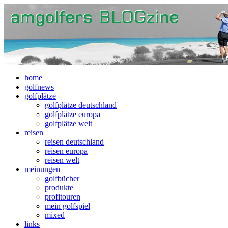
home
golfnews
golfplätze
golfplätze deutschland
golfplätze europa
golfplätze welt
reisen
reisen deutschland
reisen europa
reisen welt
meinungen
golfbücher
produkte
profitouren
mein golfspiel
mixed
links