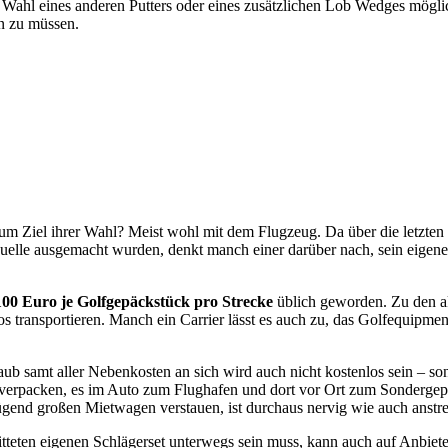
Wahl eines anderen Putters oder eines zusätzlichen Lob Wedges mögli
n zu müssen.
um Ziel ihrer Wahl? Meist wohl mit dem Flugzeug. Da über die letzten
uelle ausgemacht wurden, denkt manch einer darüber nach, sein eigene
100 Euro je Golfgepäckstück pro Strecke
üblich geworden. Zu den a
los transportieren. Manch ein Carrier lässt es auch zu, das Golfequipm
ub samt aller Nebenkosten an sich wird auch nicht kostenlos sein – son
verpacken, es im Auto zum Flughafen und dort vor Ort zum Sondergepäck
end großen Mietwagen verstauen, ist durchaus nervig wie auch anstr
itteten eigenen Schlägerset unterwegs sein muss, kann auch auf Anbiet