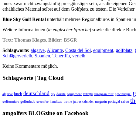
muss zwar nicht zwangsläufig preisgünstiger sein, als die eigenen Ger
erhältliches Material selbst auf dem Golfplatz zu testen. Die Verleihe
Blue Sky Golf Rental
unterhält mehrere Regionalbüros in Spanien un
Weitere Informationen (
in englischer Sprache
) sowie die direkte Bu
Text: Thomas Klages, Bilder: BSGR
Schlagworte:
algarve
,
Alicante
,
Costa del Sol
,
equipment
,
golfplatz
,
Schlägerverleih
,
Spanien
,
Teneriffa
,
verleih
Keine Kommentare möglich.
Schlagworte | Tag Cloud
g
deutschland
buch
europa
algarve
equipment
european tour
dgv
dörnte
gewinnspiel
th
golfurlaub
jahreskalender
magazin
portugal
golfturniere
greenfee
handicap
ironie
rabatt
amgolfers BLOGzine on Facebook