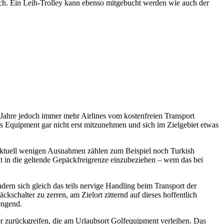
ch. Ein Leih-Trolley kann ebenso mitgebucht werden wie auch der
 Jahre jedoch immer mehr Airlines vom kostenfreien Transport
s Equipment gar nicht erst mitzunehmen und sich im Zielgebiet etwas
ktuell wenigen Ausnahmen zählen zum Beispiel noch Turkish
ent in die geltende Gepäckfreigrenze einzubeziehen – wem das bei
dern sich gleich das teils nervige Handling beim Transport der
schalter zu zerren, am Zielort zitternd auf dieses hoffentlich
engend.
er zurückgreifen, die am Urlaubsort Golfequipment verleihen. Das