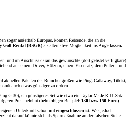
onen sogar außerhalb Europas, können Reisende, die an die
y Golf Rental (BSGR)
als alternative Möglichkeit ins Auge fassen.
en und im Anschluss daran das gewünschte (dort gelistet verfügbare)
estehend aus einem Driver, Hölzern, einem Eisensatz, dem Putter – und
al aktuellen Paletten der Branchengrößen wie Ping, Callaway, Titleist,
 somit auch etwas günstiger zu ordern.
g G 30), ein günstigeres Set wie etwa ein Taylor Made R 11-Satz
rigeren Preis belohnt (beim obigen Beispiel:
130 bzw. 150 Euro
).
 eigenen Unterkunft schon
mit eingeschlossen
ist. Was jedoch
erzicht darauf könnte sich als Sparmaßnahme an der falschen Stelle