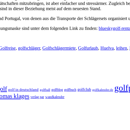
ätschaften mitzubringen, ist aber einfacher und stressärmer. Zugleich 
r sind in dieser Beziehung meist auf dem neuesten Stand.
d Portugal, von denen aus die Transporte der Schlägersets organisiert
chungsmaske sind unter dem folgenden Link zu finden:
blueskygolf-rent
Golfreise
,
golfschläger
,
Golfschlägermiete
,
Golfurlaub
,
Huelva
,
leihen
,
golf
olf
golfclub
golf in deutschland
golfblog
golfbuch
golfball
golfkalender.de
omas klages
verlag par
wandkalender