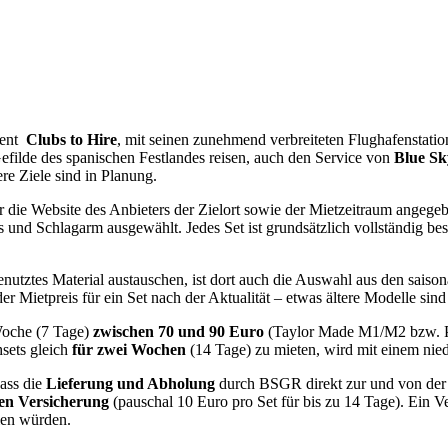
ment
Clubs to Hire
, mit seinen zunehmend verbreiteten Flughafenstati
efilde des spanischen Festlandes reisen, auch den Service von
Blue Sk
re Ziele sind in Planung.
die Website des Anbieters der Zielort sowie der Mietzeitraum angegeb
es und Schlagarm ausgewählt. Jedes Set ist grundsätzlich vollständig b
nutztes Material austauschen, ist dort auch die Auswahl aus den saison
 Mietpreis für ein Set nach der Aktualität – etwas ältere Modelle sind
 Woche (7 Tage)
zwischen 70 und 90 Euro
(Taylor Made M1/M2 bzw. Pin
hsets gleich
für zwei Wochen
(14 Tage) zu mieten, wird mit einem nied
dass die
Lieferung und Abholung
durch BSGR direkt zur und von der
en Versicherung
(pauschal 10 Euro pro Set für bis zu 14 Tage). Ein V
len würden.