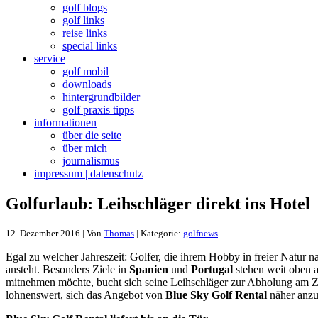
golf blogs
golf links
reise links
special links
service
golf mobil
downloads
hintergrundbilder
golf praxis tipps
informationen
über die seite
über mich
journalismus
impressum | datenschutz
Golfurlaub: Leihschläger direkt ins Hotel
12. Dezember 2016 | Von
Thomas
| Kategorie:
golfnews
Egal zu welcher Jahreszeit: Golfer, die ihrem Hobby in freier Natur 
ansteht. Besonders Ziele in
Spanien
und
Portugal
stehen weit oben a
mitnehmen möchte, bucht sich seine Leihschläger zur Abholung am Zie
lohnenswert, sich das Angebot von
Blue Sky Golf Rental
näher anzu