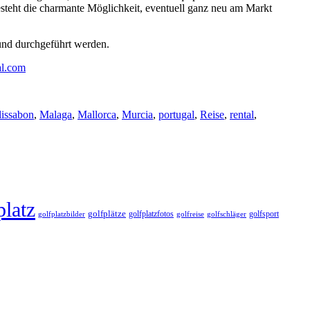
besteht die charmante Möglichkeit, eventuell ganz neu am Markt
 und durchgeführt werden.
al.com
lissabon
,
Malaga
,
Mallorca
,
Murcia
,
portugal
,
Reise
,
rental
,
platz
golfplätze
golfplatzfotos
golfsport
golfreise
golfplatzbilder
golfschläger