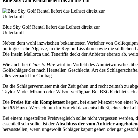
Blue Sky Golf Rental liefert bis an die Tür
Blue Sky Golf Rental liefert das Leihset direkt zur
Unterkunft
Neben dem wohl inzwischen bekanntesten Verleiher von Golfequip
portugiesische Algarve, in die Region Lissabon sowie die südlichen G
Die Inseln Mallorca und Teneriffa deckt der Anbieter ebenso ab, weite
Wie auch bei
Clubs to Hire
wird im Vorfeld des Anmietwunsches über 
Golfschläger-Set nach Hersteller, Geschlecht, Art des Schlägerschaft
alles verpackt im Cartbag.
Da die Schlägervermieter mit der Zeit gehen und recht zeitnah zu abge
Taylor Made, Mizuno oder Wilson verfügbar. Bei BSGR richtet sich der
Die
Preise für ein Komplettset
liegen, bei einer Mietzeit von einer
bei 55 Euro
. Wer sich nun im Vorfeld dazu entschließt, eines der Lei
Bei einem angestellten Preisvergleich sollte nicht vergessen werden, 
essentiell sein sollte, ist der
Abschluss der vom Anbieter angeboten
herausstellen, wenn ungewollt Schläger kaputt gehen oder gar gestoh