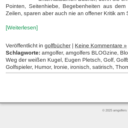
Pointen, Seitenhiebe, Begebenheiten aus dem 
Zeilen, sparen aber auch nie an offener Kritik a
[Weiterlesen]
Veröffentlicht in
golfbücher
|
Keine Kommentare »
Schlagworte:
amgolfer
,
amgolfers BLOGzine
,
Bl
Weg der weißen Kugel
,
Eugen Pletsch
,
Golf
,
Golf
Golfspieler
,
Humor
,
Ironie
,
ironisch
,
satirisch
,
Thom
© 2025 amgolfers