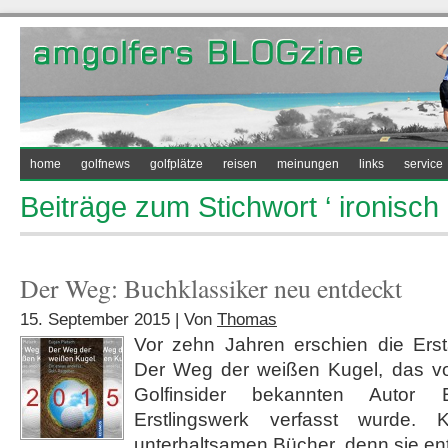
home
golfnews
golfplätze
reisen
meinungen
links
service
Beiträge zum Stichwort ‘ ironisch 
Der Weg: Buchklassiker neu entdeckt
15. September 2015 | Von
Thomas
Vor zehn Jahren erschien die Er
Der Weg der weißen Kugel, das v
Golfinsider bekannten Autor
Erstlingswerk verfasst wurde. 
unterhaltsamen Bücher, denn sie ent