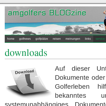
home
golfnews
golfplätze
reisen
meinungen
links
service
downloads
Auf dieser Un
Dokumente oder 
Golferleben hi
bekanntes 
systemunabhängiges Dokumen