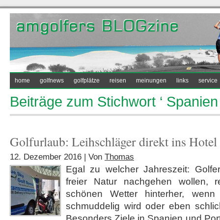
home
golfnews
golfplätze
reisen
meinungen
links
service
Beiträge zum Stichwort ‘ Spanien 
Golfurlaub: Leihschläger direkt ins Hotel
12. Dezember 2016 | Von
Thomas
Egal zu welcher Jahreszeit: Golfe
freier Natur nachgehen wollen, 
schönen Wetter hinterher, wenn 
schmuddelig wird oder eben schlich
Besonders Ziele in Spanien und Por