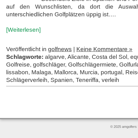
auf den Wunschlisten, da dort die Ausw
unterschiedlichen Golfplätzen üppig ist….
[Weiterlesen]
Veröffentlicht in
golfnews
|
Keine Kommentare »
Schlagworte:
algarve
,
Alicante
,
Costa del Sol
,
eq
Golfreise
,
golfschläger
,
Golfschlägermiete
,
Golfur
lissabon
,
Malaga
,
Mallorca
,
Murcia
,
portugal
,
Reis
Schlägerverleih
,
Spanien
,
Teneriffa
,
verleih
© 2025 amgolfers