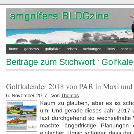
home
golfnews
golfplätze
reisen
meinungen
links
service
Beiträge zum Stichwort ‘ Golfkale
Golfkalender 2018 von PAR in Maxi und
6. November 2017 | Von
Thomas
Kaum zu glauben, aber es ist scho
um! Und gerade dieses Jahr 2017 w
fast durchgehend so wechselhafte 
machte längerfristige Planungen 
einfacher. Umso schöner, dass der 