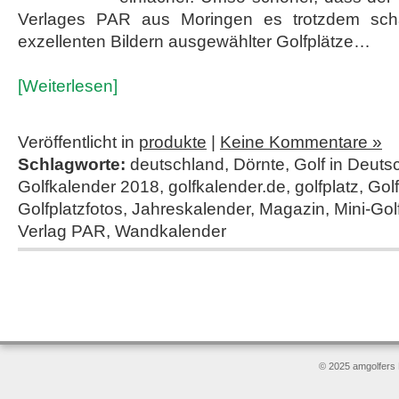
Verlages PAR aus Moringen es trotzdem scha
exzellenten Bildern ausgewählter Golfplätze…
[Weiterlesen]
Veröffentlicht in
produkte
|
Keine Kommentare »
Schlagworte:
deutschland
,
Dörnte
,
Golf in Deuts
Golfkalender 2018
,
golfkalender.de
,
golfplatz
,
Golf
Golfplatzfotos
,
Jahreskalender
,
Magazin
,
Mini-Gol
Verlag PAR
,
Wandkalender
© 2025 amgolfers