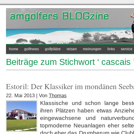
home
golfnews
golfplätze
reisen
meinungen
links
service
Beiträge zum Stichwort ‘ cascais 
Estoril: Der Klassiker im mondänen Seeb
22. Mai 2013 | Von
Thomas
Klassische und schon lange best
ihren Plätzen haben etwas Anziehe
eingewachsene und naturverbund
topmoderne Neuanlagen eher selte
doch eher das Drumherum wie Club