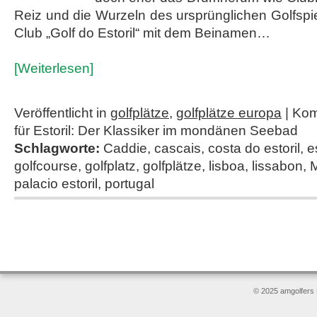
Reiz und die Wurzeln des ursprünglichen Golfspi
Club „Golf do Estoril“ mit dem Beinamen…
[Weiterlesen]
Veröffentlicht in
golfplätze
,
golfplätze europa
|
Kom
für Estoril: Der Klassiker im mondänen Seebad
Schlagworte:
Caddie
,
cascais
,
costa do estoril
,
e
golfcourse
,
golfplatz
,
golfplätze
,
lisboa
,
lissabon
,
palacio estoril
,
portugal
© 2025 amgolfers