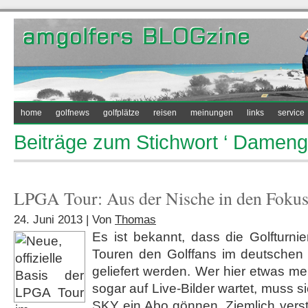
home
golfnews
golfplätze
reisen
meinungen
links
service
Beiträge zum Stichwort ‘ Damengo
LPGA Tour: Aus der Nische in den Foku
24. Juni 2013 | Von
Thomas
Es ist bekannt, dass die Golfturnie
Touren den Golffans im deutschen
geliefert werden. Wer hier etwas m
sogar auf Live-Bilder wartet, muss 
SKY ein Abo gönnen. Ziemlich verst