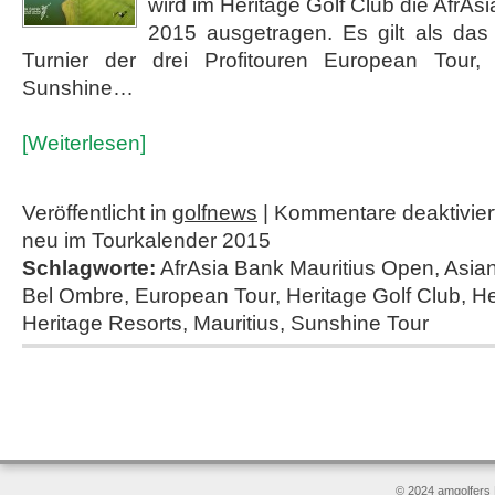
wird im Heritage Golf Club die AfrA
2015 ausgetragen. Es gilt als das 
Turnier der drei Profitouren European Tour, 
Sunshine…
[Weiterlesen]
Veröffentlicht in
golfnews
|
Kommentare deaktivier
neu im Tourkalender 2015
Schlagworte:
AfrAsia Bank Mauritius Open
,
Asian
Bel Ombre
,
European Tour
,
Heritage Golf Club
,
He
Heritage Resorts
,
Mauritius
,
Sunshine Tour
© 2024 amgolfers