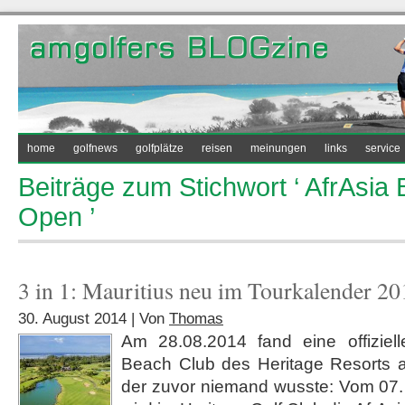
home
golfnews
golfplätze
reisen
meinungen
links
service
Beiträge zum Stichwort ‘ AfrAsia 
Open ’
3 in 1: Mauritius neu im Tourkalender 20
30. August 2014 | Von
Thomas
Am 28.08.2014 fand eine offizie
Beach Club des Heritage Resorts au
der zuvor niemand wusste: Vom 07.