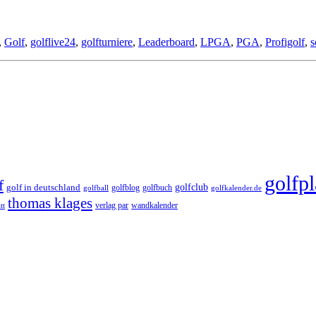
,
Golf
,
golflive24
,
golfturniere
,
Leaderboard
,
LPGA
,
PGA
,
Profigolf
,
s
golfpl
f
golfclub
golf in deutschland
golfblog
golfbuch
golfball
golfkalender.de
thomas klages
verlag par
wandkalender
tt