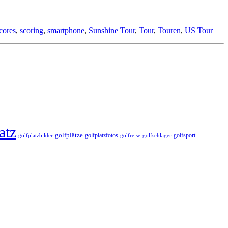
cores
,
scoring
,
smartphone
,
Sunshine Tour
,
Tour
,
Touren
,
US Tour
atz
golfplätze
golfplatzfotos
golfsport
golfreise
golfplatzbilder
golfschläger