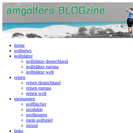
home
golfnews
golfplätze
golfplätze deutschland
golfplätze europa
golfplätze welt
reisen
reisen deutschland
reisen europa
reisen welt
meinungen
golfbücher
produkte
profitouren
mein golfspiel
mixed
links