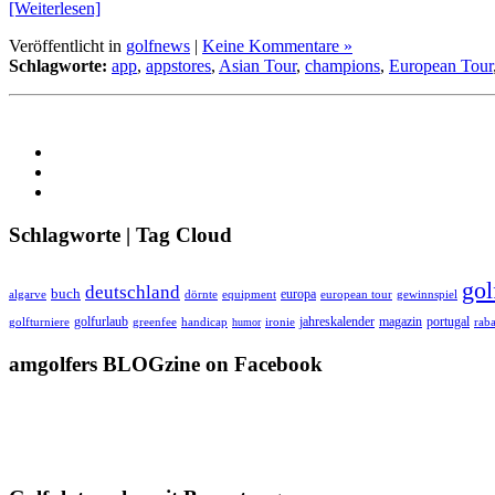
[Weiterlesen]
Veröffentlicht in
golfnews
|
Keine Kommentare »
Schlagworte:
app
,
appstores
,
Asian Tour
,
champions
,
European Tour
Schlagworte | Tag Cloud
gol
deutschland
buch
europa
algarve
equipment
european tour
dörnte
gewinnspiel
golfurlaub
jahreskalender
magazin
portugal
golfturniere
greenfee
handicap
humor
ironie
raba
amgolfers BLOGzine on Facebook