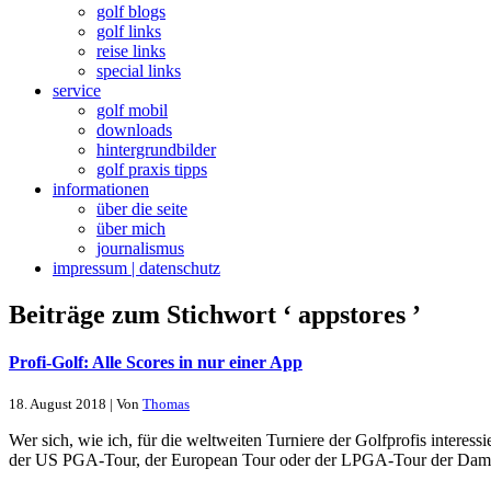
golf blogs
golf links
reise links
special links
service
golf mobil
downloads
hintergrundbilder
golf praxis tipps
informationen
über die seite
über mich
journalismus
impressum | datenschutz
Beiträge zum Stichwort ‘ appstores ’
Profi-Golf: Alle Scores in nur einer App
18. August 2018 | Von
Thomas
Wer sich, wie ich, für die weltweiten Turniere der Golfprofis interess
der US PGA-Tour, der European Tour oder der LPGA-Tour der Damen